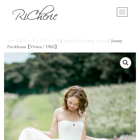
Skip
RiCherie
神戸のブライダルサロン / フォトスタジオ
to
M
content
e
n
u
B
ホーム
/
ウェディングドレス
/
Rental Wedding Dress
/ Jenny
u
Packham【Vivien / UK6】
t
t
o
n