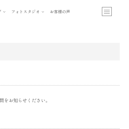
M
グ
フォトスタジオ
お客様の声
e
n
u
B
u
t
t
o
n
間をお知らせください。