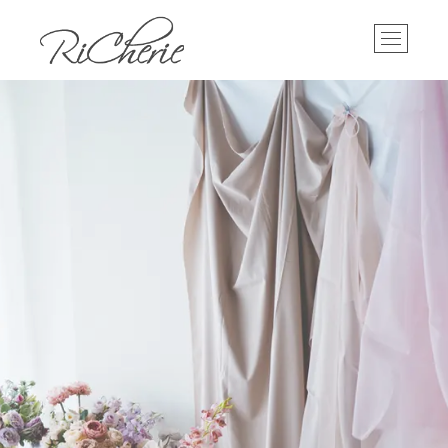
Skip
RiCherie
神戸のブライダルサロン / フォトスタジオ
to
M
content
e
n
u
B
u
t
t
o
n